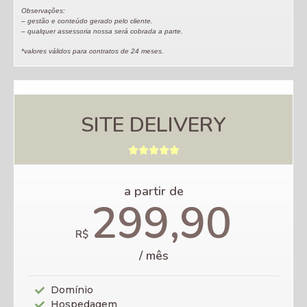
Observações:
– gestão e conteúdo gerado pelo cliente.
– qualquer assessoria nossa será cobrada a parte.
*valores válidos para contratos de 24 meses.
SITE DELIVERY





a partir de
299,90
R$
/ mês
Domínio
Hospedagem