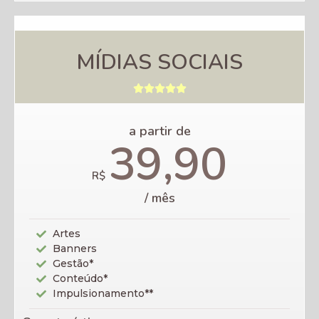
MÍDIAS SOCIAIS





a partir de
39,90
R$
/ mês
Artes
Banners
Gestão*
Conteúdo*
Impulsionamento**