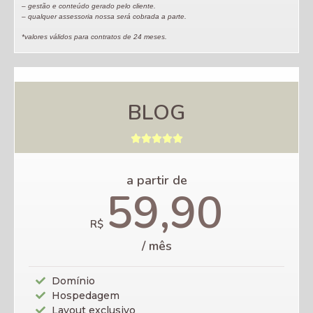
– gestão e conteúdo gerado pelo cliente.
– qualquer assessoria nossa será cobrada a parte.
*valores válidos para contratos de 24 meses.
BLOG





a partir de
59,90
R$
/ mês
Domínio
Hospedagem
Layout exclusivo