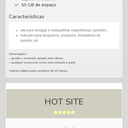
30 GB de espaço
Características
site para divulgar e compartilhar experiências, opiniões…
indicado para blogueiros, youtubers, formadores de
opinião, etc.
Observações:
– gestão e conteúdo gerado pelo cliente.
– qualquer assessoria nossa será cobrada a parte.
*valores válidos para contratos de 24 meses.
HOT SITE




