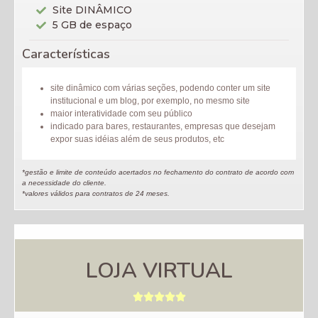
Site DINÂMICO
5 GB de espaço
Características
site dinâmico com várias seções, podendo conter um site
institucional e um blog, por exemplo, no mesmo site
maior interatividade com seu público
indicado para bares, restaurantes, empresas que desejam
expor suas idéias além de seus produtos, etc
*gestão e limite de conteúdo acertados no fechamento do contrato de acordo com
a necessidade do cliente.
*valores válidos para contratos de 24 meses.
LOJA VIRTUAL




